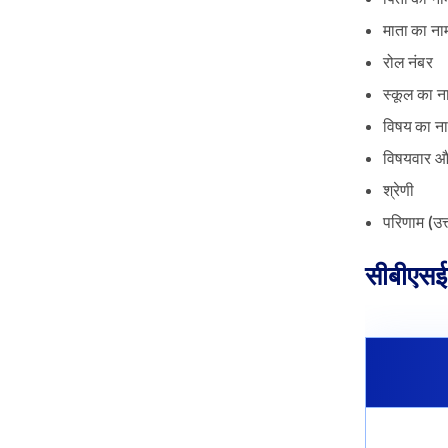
माता का ना
रोल नंबर
स्कूल का न
विषय का न
विषयवार औ
श्रेणी
परिणाम (उत्त
सीबीएसई 1