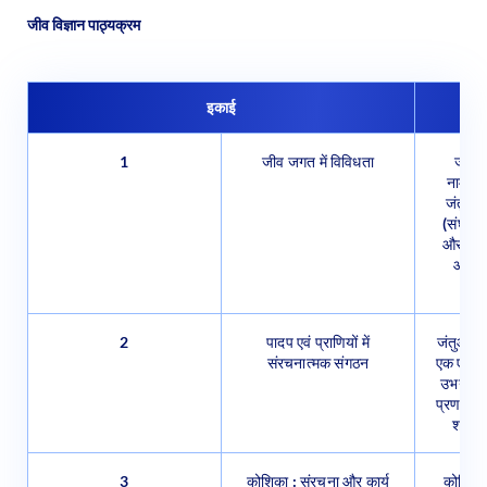
जीव विज्ञान पाठ्यक्रम
इकाई
1
जीव जगत में विविधता
जीव ज
नामकरण 
जंतुओं 
(संघ स्
और वर्ग
और वा
2
पादप एवं प्राणियों में
जंतुओं त
संरचनात्मक संगठन
एक एनेलि
उभयचर (
प्रणालियो
शरीर 
3
कोशिका : संरचना और कार्य
कोशिका: