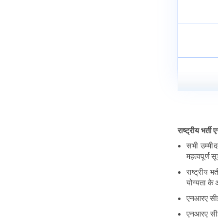
जेईई मेन पेपर 2 रिजल्ट 2023 जारी
(BArch and B Planning)
June 8, 2022
राष्ट्रीय भर्ती
सभी उम्मी
महत्वपूर्ण 
राष्ट्रीय भ
योग्यता के 
एनआरए सीईटी
एनआरए सीईट