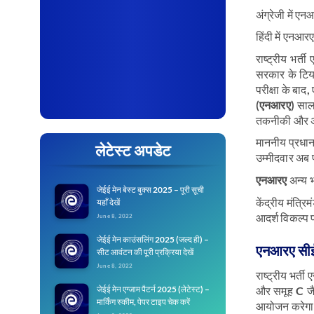
अंग्रेजी में ए
हिंदी में एनआरए
राष्ट्रीय भर्ती 
सरकार के टियर
परीक्षा के बाद
(
एनआरए
) साल
तकनीकी और अरा
माननीय प्रधान म
लेटेस्ट अपडेट
उम्मीदवार अब प
एनआरए
अन्य भ
जेईई मेन बेस्ट बुक्स 2025 – पूरी सूची
केंद्रीय मंत्र
यहाँ देखें
आदर्श विकल्प 
June 8, 2022
जेईई मेन काउंसलिंग 2025 (जल्द ही) –
एनआरए सीई
सीट आवंटन की पूरी प्रक्रिया देखें
June 8, 2022
राष्ट्रीय भर्त
और समूह C जैस
जेईई मेन एग्जाम पैटर्न 2025 (लेटेस्ट) –
मार्किंग स्कीम, पेपर टाइप चेक करें
आयोजन करेग