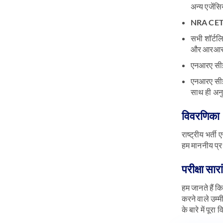
अन्य एजेंस
NRA CET परी
सभी शॉर्टल
और आरआरबी 
एनआरए सीईट
एनआरए सीईटी
साथ ही अनुस
विवरणिका
राष्ट्रीय भर्ती ए
हम माननीय प्र
परीक्षा सारा
हम जानते हैं 
करने वाले उम्म
के बारे में पूर