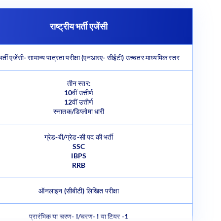
राष्ट्रीय भर्ती एजेंसी
 भर्ती एजेंसी- सामान्य पात्रता परीक्षा (एनआरए- सीईटी) उच्चतर माध्यमिक स्तर
तीन स्तर:
10वीं उत्तीर्ण
12वीं उत्तीर्ण
स्नातक/डिप्लोमा धारी
ग्रेड-बी/ग्रेड-सी पद की भर्ती
SSC
IBPS
RRB
ऑनलाइन (सीबीटी) लिखित परीक्षा
प्रारंभिक या चरण- I/चरण- I या टियर -1