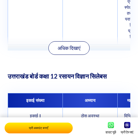
तरंगें,
पराबैंगनी
किरण
प्राथम
विस्थ
अधिक दिखाएं
उत्तराखंड बोर्ड कक्षा 12 रसायन विज्ञान सिलेबस
इकाई संख्या
अध्याय
महत्वपू
इकाई I
ठोस अवस्था
विभिन्न 
आयनिक
धात्विक
क्रिस्ट
फ्री अकाउंट बनाएँ
विचार), 
डाउट पूछें
फ्री ऐप पाएं
आयामी