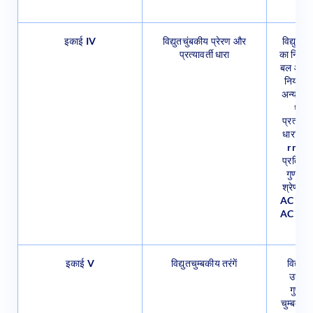
इकाई IV
विद्युतचुंबकीय प्रेरण और
विद्युतचु
प्रत्यावर्ती धारा
का नियम, 
बल और विद
नियम, भँ
अन्योन्य 
धारा
प्रत्यावर्
धारा/वो
rms मा
प्रतिबा
गुणात्
श्रेणीक्
AC जनित्
AC परिपथ
इकाई V
विद्युतचुम्बकीय तरंगें
विद्युत 
उनके 
गुणात्म
चुम्बकीय 
प्रकृति
स्पेक्ट्रम 