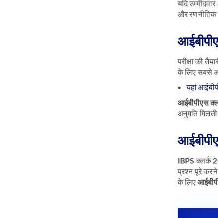
यदि उम्मीदवार 
और रणनीतिक यो
आईबीपीएस
परीक्षा की तै
के लिए सबसे अच
यहां आईबीपी
आईबीपीएस क्लर
अनुमति मिलती 
आईबीपीएस 
IBPS क्लर्क 20
प्रश्न पूरे कर
के लिए
आईबीपीए