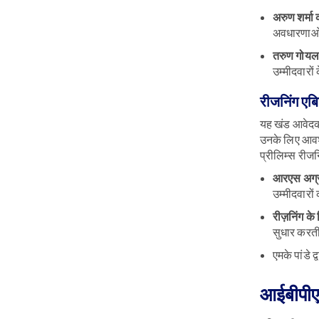
अरुण शर्मा 
अवधारणाओं
तरुण गोयल
उम्मीदवारों
रीजनिंग एब
यह खंड आवेदको
उनके लिए आवश्
प्रीलिम्स रीज
आरएस अग्रव
उम्मीदवारों 
रीज़निंग क
सुधार करती
एमके पांडे द
आईबीपीएस 