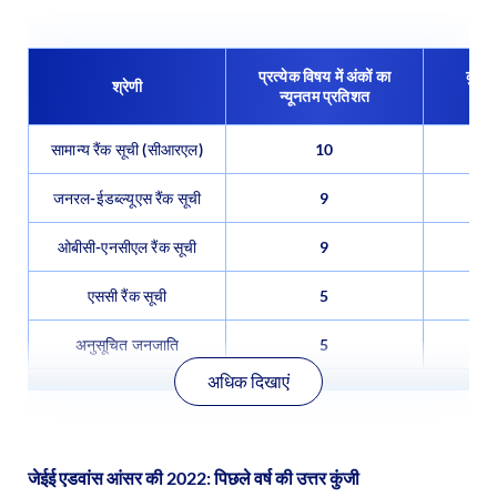
प्रत्येक विषय में अंकों का
कुल अ
श्रेणी
न्यूनतम प्रतिशत
सामान्य रैंक सूची (सीआरएल)
10
जनरल-ईडब्ल्यूएस रैंक सूची
9
ओबीसी-एनसीएल रैंक सूची
9
एससी रैंक सूची
5
अनुसूचित जनजाति
5
अधिक दिखाएं
जेईई एडवांस आंसर की 2022: पिछले वर्ष की उत्तर कुंजी