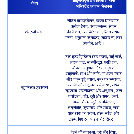
आईबीपीएस आरआरबी ऑफिस
विषय
असिस्टेंट एग्जाम सिलेबस
रीडिंग कॉम्प्रिहेंशन, फ्रेज रिप्लेसमेंट,
क्लोज टेस्ट, पैरा जम्बल्स, सेंटेंस
अंग्रेजी भाषा
कंप्लीशन, एरर डिटेक्शन, रिक्त स्थान
भरना, अनुमान, कनेक्टर, शब्दावली, शब्द
उपयोग, आदि।
डेटा इंटरप्रिटेशन (बार ग्राफ, पाई चार्ट,
लाइन चार्ट, सारणीबद्ध), प्रतिशत,
औसत, अनुपात और समानुपात,
साझेदारी, लाभ और हानि, साधारण ब्याज
और चक्रवृद्धि ब्याज, उम्र पर समस्या,
असमिकाएँ या द्विघात समीकरण, संख्या
न्यूमेरिकल एबिलिटी
श्रृंखला, सरलीकरण और अनुमान , डेटा
पर्याप्तता, गति, दूरी और समय, कार्य,
समय और मजदूरी, प्रायिकता,
क्षेत्रमिति, क्रमचय और संचय, नावों
और धारा पर प्रश्न, ट्रेन स्पीड औऱ
टाइम, मिश्रण, पाइप और सिस्टर्न।
बैठने की व्यवस्था, दूरी और दिशा,