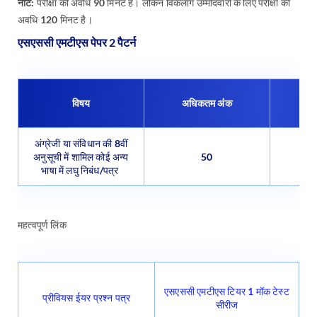
नोट:
परीक्षा की अवधि 90 मिनट है। लेकिन विकलांग उम्मीदवारों के लिए परीक्षा की
अवधि 120 मिनट है।
एसएससी एमटीएस पेपर 2 पैटर्न
विषय
अधिकतम अंक
परी
अंग्रेजी या संविधान की 8वीं
अनुसूची में शामिल कोई अन्य
50
भाषा में लघु निबंध/पत्र
महत्वपूर्ण लिंक
एसएससी एमटीएस टियर 1 मॉक टेस्ट
प्रीवियस ईयर प्रश्न पत्र
सीरीज