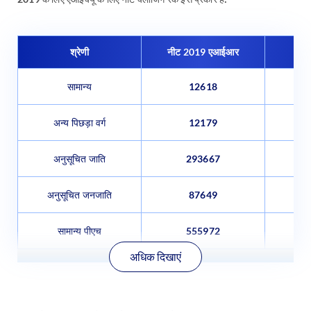
श्रेणी
नीट 2019 एआईआर
नीट
सामान्य
12618
अन्य पिछड़ा वर्ग
12179
अनुसूचित जाति
293667
अनुसूचित जनजाति
87649
सामान्य पीएच
555972
अधिक दिखाएं