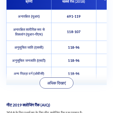
श्रेणी
मार्क्स रेंज (2018)
अनारक्षित (यूआर)
691-119
6
अनारक्षित शारीरिक रूप से
118-107
विकलांग (यूआर-पीएच)
अनुसूचित जाति (एससी)
118-96
अनुसूचित जनजाति (एसटी)
118-96
अन्य पिछड़ा वर्ग (ओबीसी)
118-96
अधिक दिखाएं
नीट 2019 क्लोजिंग रैंक (AIQ)
2019 के लिए एआईक्यू के लिए नीट क्लोजिंग रैंक इस प्रकार है: