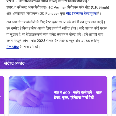
प्रश्न 5: नीट फिजिक्स की तैयारी के लिए कौन सी किताब अच्छी है?
उत्तर:
द कॉन्सेप्ट ऑफ फिजिक्स (HC Verma), फिजिक्स फॉर नीट (C.P. Singh)
और ऑब्जेक्टिव फिजिक्स (DC Pandey), कुछ
नीट फिजिक्स बेस्ट बुक्स
हैं।
अब आप नीट बायोलॉजी के लिए बेस्ट बुक्स 2023 के बारे में सब कुछ जान गए हैं।
हमें उम्मीद है कि यह लेख आपके लिए उपयोगी साबित होगा। यदि आपका कोई प्रश्न
या सुझाव है, तो बेझिझक उन्हें नीचे कमेंट सेक्शन में पोस्ट करें। हमें आपकी मदद
करने में खुशी होगी।नीट 2023 से संबंधित लेटेस्ट न्यूज़ और अपडेट के लिए
Embibe
के साथ बने रहें।
लेटेस्ट अपडेट
नीट में 600+ स्कोर कैसे करें – मॉक
ं
टेस्ट, बुक्स, प्रैक्टिस पेपर्स देखें